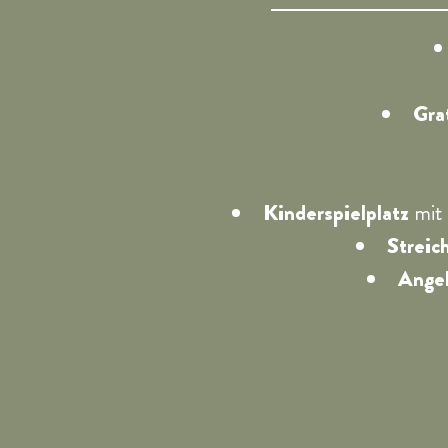
Gra
Kinderspielplatz
mit 
Streic
Ange