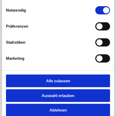
KLETTERGARTEN
gesammelt haben.
Einwilligungsauswahl
FILZMOOS
Notwendig
Präferenzen
Statistiken
ERLEBNIS-THERME
Marketing
AMADÉ
Alle zulassen
Die Erlebnis-Therme Amadé befindet sich in
Altenmarkt /Pg. und ist nur nur 15 Autominuten vom
Auswahl erlauben
Bauernhof Mittersteghof
entfernt ist eine Oase der
Entspannung mit einer Vielzahl an Wellness-
Ablehnen
Angeboten. Hier findet ihr alles von
entspannenden