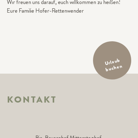
Wir freuen uns darauf, euch willkommen zu heißen!
Eure Familie Hofer-Rettenwender
Url
a
u
b
b
uc
h
e
n
KONTAKT
Bio-Bauernhof Mittersteghof