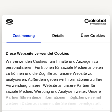
KLETTERN
Zustimmung
Details
Über Cookies
Das Klettern in Filzmoos spricht sowohl Anfänger als
auch erfahrene Bergsteiger an.
Kletterfelsen,
Klettergarten
oder
Klettersteige
bieten vielfältige
Diese Webseite verwendet Cookies
Herausforderungen mit unterschiedlichen
Wir verwenden Cookies, um Inhalte und Anzeigen zu
Schwierigkeitsgraden. Professionelle Guides stehen
personalisieren, Funktionen für soziale Medien anbieten
bereit, um Sicherheitstechniken zu vermitteln und die
zu können und die Zugriffe auf unsere Website zu
faszinierendsten Routen zu führen. Erlebt den
analysieren. Außerdem geben wir Informationen zu Ihrer
Nervenkitzel, die Gipfel rund um Filzmoos zu erklimmen
Verwendung unserer Website an unsere Partner für
soziale Medien, Werbung und Analysen weiter. Unsere
und genießt
spektakuläre Ausblicke.
Partner führen diese Informationen möglicherweise mit
weiteren Daten zusammen, die Sie ihnen bereitgestellt
haben oder die sie im Rahmen Ihrer Nutzung der Dienste