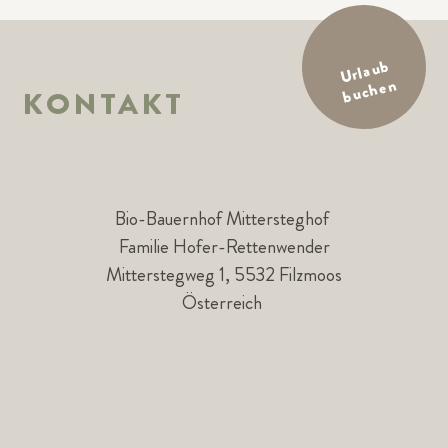
Url
a
u
b
b
uc
h
e
n
KONTAKT
Bio-Bauernhof Mittersteghof
Familie Hofer-Rettenwender
Mitterstegweg 1, 5532 Filzmoos
Österreich