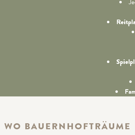
Je
Reitpl
Spielpl
Fam
WO BAUERNHOFTRÄUME