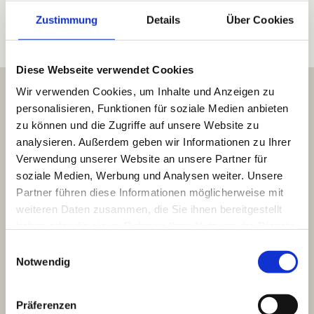
Zustimmung
Details
Über Cookies
Diese Webseite verwendet Cookies
Wir verwenden Cookies, um Inhalte und Anzeigen zu
personalisieren, Funktionen für soziale Medien anbieten
Hautnah erleben
zu können und die Zugriffe auf unsere Website zu
HOF- &
analysieren. Außerdem geben wir Informationen zu Ihrer
Verwendung unserer Website an unsere Partner für
STREICHELTIERE
soziale Medien, Werbung und Analysen weiter. Unsere
Partner führen diese Informationen möglicherweise mit
weiteren Daten zusammen, die Sie ihnen bereitgestellt
Unsere Gäste können sich auf eine Vielzahl von
haben oder die sie im Rahmen Ihrer Nutzung der Dienste
Bauernhoftieren freuen, darunter
Kühe,
gesammelt haben.
Einwilligungsauswahl
Kälber, Ponys, Ziegen, Hühner
und
Kaninchen.
Notwendig
Kinder haben die Möglichkeit, die Tiere zu füttern, zu
streicheln und mehr über ihre Pflege zu erfahren.
Präferenzen